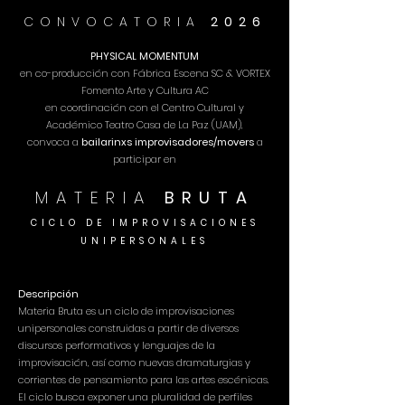
CONVOCATORIA
2026
PHYSICAL MOMENTUM
en co-producción con Fábrica Escena SC & VORTEX
Fomento Arte y Cultura AC
en coordinación con el Centro Cultural y
Académico Teatro Casa de La Paz (UAM),
convoca a
bailarinxs improvisadores/movers
a
participar en
MATERIA
BRUTA
CICLO DE IMPROVISACIONES
UNIPERSONALES
Descripción
Materia Bruta es un ciclo de improvisaciones
unipersonales construidas a partir de diversos
discursos performativos y lenguajes de la
improvisación, así como nuevas dramaturgias y
corrientes de pensamiento para las artes escénicas.
El ciclo busca exponer una pluralidad de perfiles