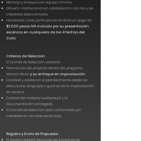
Montaje y ensayos con equipo mínimo.
Difusión institucional en colaboración con las y los
creadores seleccionados.
Honorarios: Cada participante recibirá un pago de
$3,000 pesos IVA incluido por su presentación
escénica en cualquiera de las 4 fechas del
Ciclo.
Criterios de Selección
El Comité de Selección valorará:
Pertinencia del proyecto dentro del programa
Materia Bruta
y su enfoque en improvisación.
Claridad y solidez en el planteamiento desde las
estructuras, lenguajes o guiones de la improvisación
en escena.
Calidad del material audiovisual y la
documentación entregada.
El Comité de Selección será conformado por
creadores en las artes escénicas.
Registro y Envío de Propuesta
El registro deberá realizarse exclusivamente