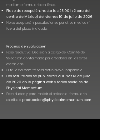
mediante formulario en línea.
Plazo de recepción: hasta las 23:00 h (hora del
centro de México) del viernes 10 de julio de 2026.
No se aceptarán postulaciones por otros medios ni
fuera del plazo indicado.
Proceso de Evaluación
Fase resolutiva: Decisión a cargo del Comité de
Selección conformado por creadorxs en las artes
escénicas.
El fallo del comité será definitivo e inapelable.
Los resultados se publicarán el lunes 13 de julio
de 2026 en la página web y redes sociales de
Physical Momentum.
Para dudas y para recibir el enlace al formulario,
escribe a
produccion@physicalmomentum.com