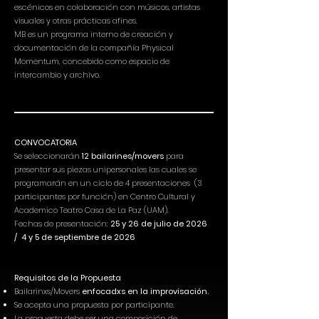
escénicos en colaboración con músicos, artistas
visuales y otras prácticas afines.
MB es un programa interno de creación y
documentación de la compañía Physical
Momentum, concebido como espacio de
intercambio y archivo.
CONVOCATORIA
Se seleccionarán
12 bailarines/movers
para
presentar sus piezas unipersonales las cuales se
programarán en un ciclo de 4 presentaciones (3
participantes por función) en Centro Cultural y
Academico Teatro Casa de La Paz (UAM).
Fechas de presentación:
25 y 26 de julio de 2026
/ 4 y 5 de septiembre de 2026
Requisitos de la Propuesta
Bailarinxs/Movers
enfocadxs en la improvisación.
Se acepta una propuesta por participante.
La propuesta debe ser una composición de