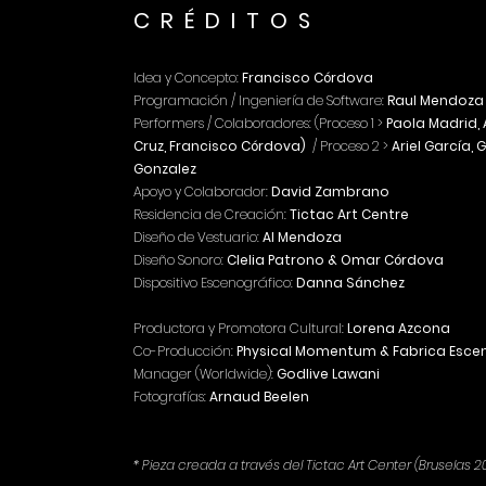
CRÉ
DIT
O
S
Idea y Concepto:
Francisco Córdova
Programación / Ingeniería de Software:
Raul Mendoza
Performers / Colaboradores: (Proceso 1 >
Paola Madrid, 
Cruz,
Francisco Córdova)
/
Proceso 2
>
Ariel García,
Gonzalez
Apoyo y Colaborador:
David Zambrano
Residencia de Creación:
Tictac Art Centre
Diseño de Vestuario:
Al Mendoza
Diseño Sonoro:
Clelia Patrono & Omar Córdova
Dispositivo Escenográfico:
Danna Sánchez
Productora y Promotora Cultural:
Lorena Azcona
Co-Producción:
Physical
Momentum & Fabrica Escen
Manager (Worldwide):
Godlive Lawani​
Fotografías
:
Arnaud Beelen
* Pieza creada a través del Tictac Art Center (Bruselas 2