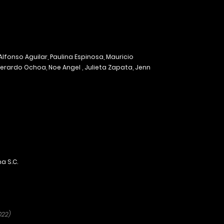
Alfonso Aguilar, Paulina Espinosa,
Mauricio
 Gerardo Ochoa, Noe Angel , Julieta Zapata, Jenn
a S.C.
022)